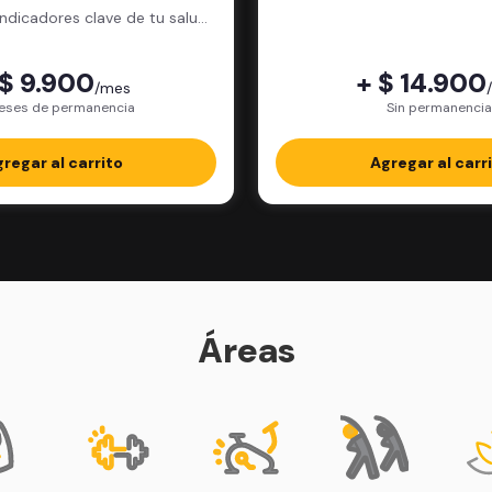
física.
indicadores clave de tu salud
física.
 $ 9.900
+ $ 14.900
/mes
eses de permanencia
Sin permanencia
regar al carrito
Agregar al carr
Áreas