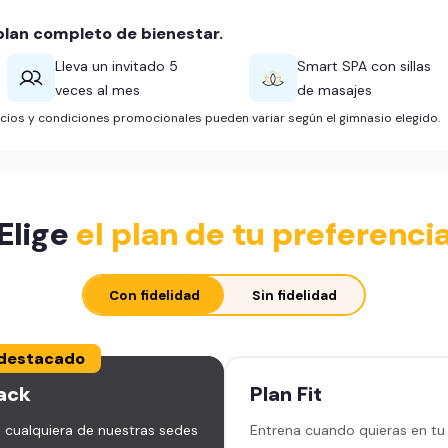
lan completo de bienestar.
Lleva un invitado 5
Smart SPA con sillas
veces al mes
de masajes
ficios y condiciones promocionales pueden variar según el gimnasio elegido.
Elige
el plan de tu preferenci
Con fidelidad
Sin fidelidad
destacado
ack
Plan
Fit
 cualquiera de nuestras sedes
Entrena cuando quieras en tu