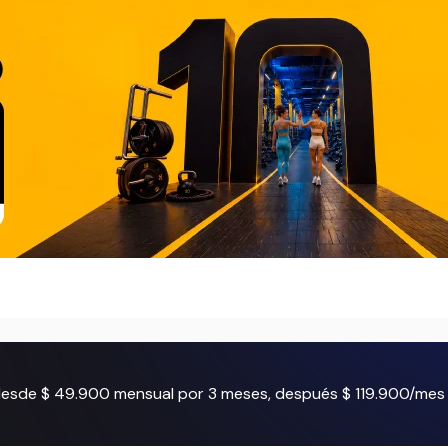
 desde $ 49.900 mensual por 3 meses, después $ 119.900/mes