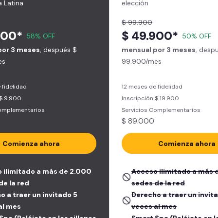
 Latina
elección
$ 99.900
900*
$ 49.900*
58% OFF
50% OFF
por 3 meses
, después $
mensual por 3 meses
, desp
es
99.900/mes
 fidelidad
12 meses de fidelidad
 $ 9.900
Inscripción $ 19.900
Complementarios
Servicios Complementarios
$ 89.000
Comienza ahora
Comienza ahora
 ilimitado a más de 2.000
Acceso ilimitado a más 
de la red
sedes de la red
o a traer un invitado 5
Derecho a traer un invit
al mes
veces al mes