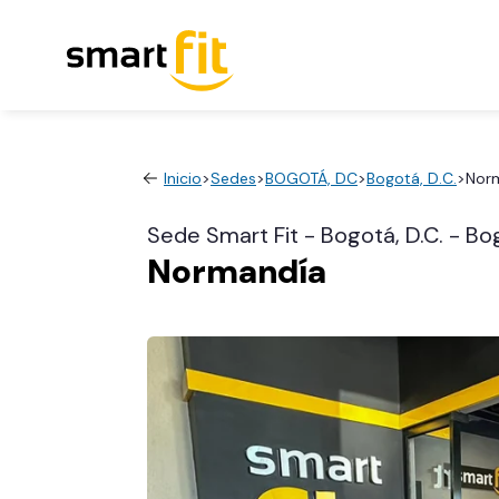
Inicio
>
Sedes
>
BOGOTÁ, DC
>
Bogotá, D.C.
>
Nor
Sede Smart Fit - Bogotá, D.C. - Bog
Normandía