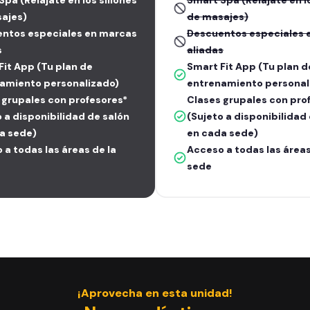
pa (Relájate en los sillones
Smart Spa (Relájate en lo
ajes)
de masajes)
ntos especiales en marcas
Descuentos especiales 
s
aliadas
Fit App (Tu plan de
Smart Fit App (Tu plan d
amiento personalizado)
entrenamiento personal
 grupales con profesores*
Clases grupales con pro
o a disponibilidad de salón
(Sujeto a disponibilidad
a sede)
en cada sede)
 a todas las áreas de la
Acceso a todas las áreas
sede
¡Aprovecha en esta unidad!