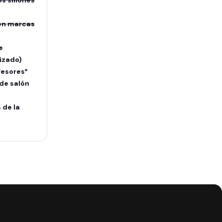
s sillones
en marcas
e
izado)
fesores*
 de salón
 de la