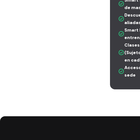
Smart S
de mas
Descue
aliada
Smart 
entren
Clases
(Sujet
en cad
Acceso
sede