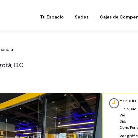
Tu Espacio
Sedes
Cajas de Compen
mandía
otá, D.C.
Horario
Lun a Jue
Vie
Sáb
Dom/Feri
Ver gráfi