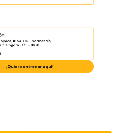
ón
Boyacá, # 54-06 - Normandía
C., Bogotá, D.C. - 111011
a
¡Quiero entrenar aquí!