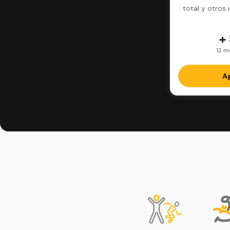
total y otros 
+
12 m
Ag