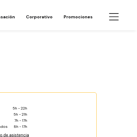
sación
Corporativo
Promociones
5h - 22h
5h - 21h
7h - 17h
ados
8h - 17h
co de asistencia