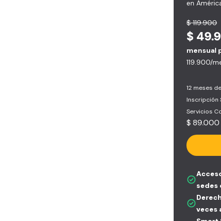
en América
$ 119.900
$ 49.
mensual 
119.900/m
12 meses de
Inscripción
Servicios 
$ 89.000
Acceso
sedes 
Derech
veces 