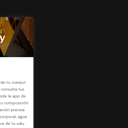
 de tu cuerpo!
 consulta tus
sde la app de
 tu composición
ación precisa
corporal, agua
ave de tu salud