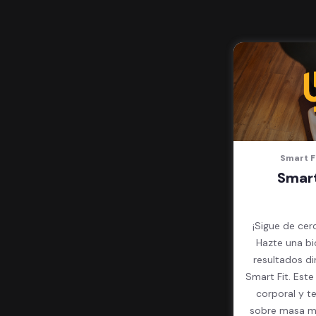
Smart F
Smart
¡Sigue de cer
Hazte una bi
resultados d
Smart Fit. Est
corporal y t
sobre masa mu