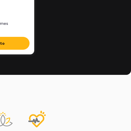
/mes
ito