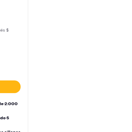
ués $
de 2.000
ado 5